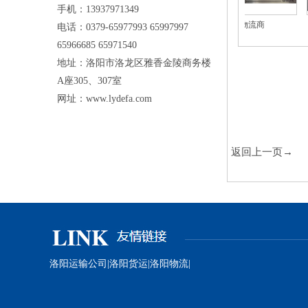
手机：13937971349
优秀物流商
优秀物流商
电话：0379-65977993 65997997
65966685 65971540
地址：洛阳市洛龙区雅香金陵商务楼
A座305、307室
网址：
www.lydefa.com
信用优良企业
返回上一页→
洛阳运输公司
|
洛阳货运
|
洛阳物流
|